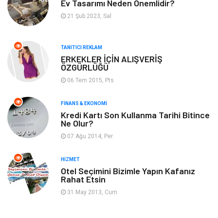
Ev Tasarımı Neden Önemlidir?
Anne & Çocuk
Müzik
21 Şub 2023, Sal
Bilgisayar & Yazılım
Keyif & Hobi
TANITICI REKLAM
Tatil
Genel Kültür
ERKEKLER İÇİN ALIŞVERİŞ
ÖZGÜRLÜĞÜ
06 Tem 2015, Pts
Emlak
Finans & Ekonomi
FINANS & EKONOMI
Ev İşleri
Organizasyon
Kredi Kartı Son Kullanma Tarihi Bitince
Ne Olur?
Gençlik & Eğlence
Taşımacılık
07 Ağu 2014, Per
Sigorta
Aksesuar
HIZMET
Otel Seçimini Bizimle Yapın Kafanız
Rahat Etsin
Mobilya
Astroloji
31 May 2013, Cum
Bebek Giyim
ağız ve diş sağlığı