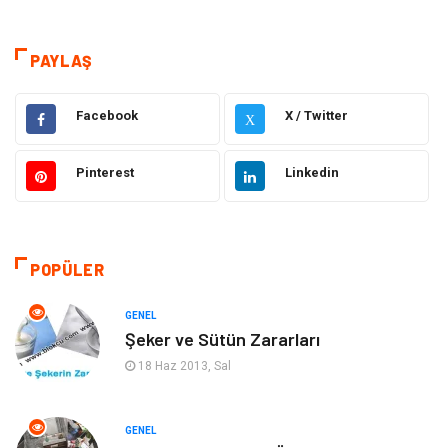
Teknoloji & İnternet
Sağlık
Hizmet
Eğitim & Kariyer
PAYLAŞ
Hukuk
Elektrik Elektronik
Facebook
X / Twitter
X
Güzellik & Bakım
Moda
Pinterest
Linkedin
Sağlıklı Yaşam
Gündem
Giyim
Alışveriş
POPÜLER
Otomotiv
Makine
GENEL
Şeker ve Sütün Zararları
Gıda
Yeme & İçme
18 Haz 2013, Sal
Gayrimenkul
Spor
GENEL