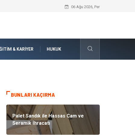
İnternetten Kıyafet Alırken Beden Seçi
06 Ağu 2026, Per
ĞITIM & KARIYER
HUKUK
BUNLARI KAÇIRMA
Palet Sandık ile Hassas Cam ve
Seramik İhracatı