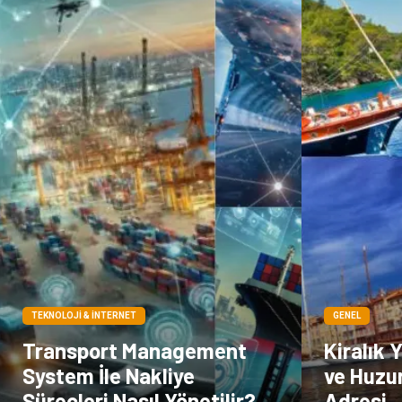
TEKNOLOJI & İNTERNET
GENEL
Transport Management
Kiralık 
System İle Nakliye
ve Huzu
Süreçleri Nasıl Yönetilir?
Adresi