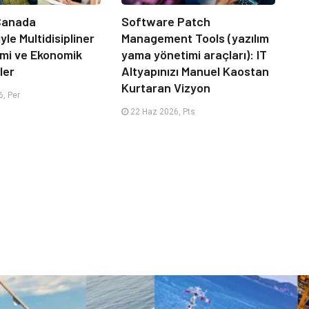
 Canada
Software Patch
le Multidisipliner
Management Tools (yazılım
timi ve Ekonomik
yama yönetimi araçları): IT
ler
Altyapınızı Manuel Kaostan
Kurtaran Vizyon
, Per
22 Haz 2026, Pts