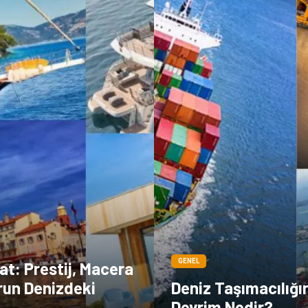
GENEL
Yat: Prestij, Macera
run Denizdeki
Deniz Taşımacılığı
Devrim Nedir?