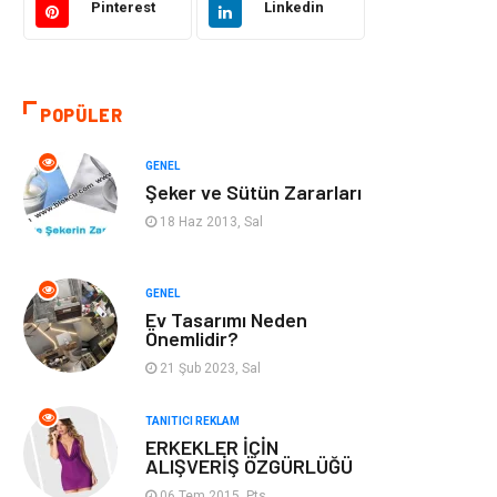
Pinterest
Linkedin
Otomotiv
Makine
Gıda
Yeme & İçme
POPÜLER
Gayrimenkul
Spor
GENEL
Şeker ve Sütün Zararları
Anne & Çocuk
Müzik
18 Haz 2013, Sal
Bilgisayar &
Keyif & Hobi
Yazılım
GENEL
Ev Tasarımı Neden
Önemlidir?
Tatil
Genel Kültür
21 Şub 2023, Sal
Emlak
Finans & Ekonomi
TANITICI REKLAM
ERKEKLER İÇİN
Ev İşleri
Organizasyon
ALIŞVERİŞ ÖZGÜRLÜĞÜ
06 Tem 2015, Pts