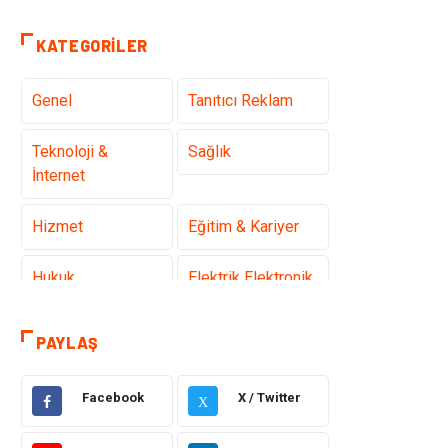
KATEGORILER
Genel
Tanıtıcı Reklam
Teknoloji &
Sağlık
İnternet
Hizmet
Eğitim & Kariyer
Hukuk
Elektrik Elektronik
Güzellik & Bakım
Moda
PAYLAŞ
Sağlıklı Yaşam
Gündem
Facebook
X / Twitter
X
Giyim
Alışveriş