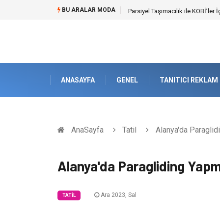
BU ARALAR MODA
Br544 ile Lastik ve Plastik Mod
ANASAYFA
GENEL
TANITICI REKLAM
AnaSayfa
Tatil
Alanya'da Paraglid
Alanya'da Paragliding Yapm
Ara 2023, Sal
TATIL