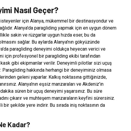
yimi Nasıl Geçer?
isteyenler için Alanya, mükemmel bir destinasyondur ve
ağlıdır. Alanya'da paragliding yapmak için en uygun dönem
llikle sakin ve rüzgarlar uygun hızda eser, bu da
 olmasını sağlar. Bu aylarda Alanya'nın gökyüzünde
ya'da paragliding deneyimi oldukça heyecan verici ve
 için profesyonel bir paragliding ekibi tarafından
ask gibi ekipmanlar verilir. Deneyimli pilotlar sizi uçuş
rir. Paragliding hakkında herhangi bir deneyiminiz olmasa
llerinden geleni yaparlar. Kalkış noktasına gittiğinizde,
nırsınız. Alanya'nın eşsiz manzaraları ve Akdeniz'in
30 dakika süren bir uçuş deneyimi yaşarsınız. Bu süre
ını çıkarır ve muhteşem manzaraların keyfini sürersiniz.
bir şekilde yere indirir. Bu sırada iniş noktasının da
 Ne Kadar?