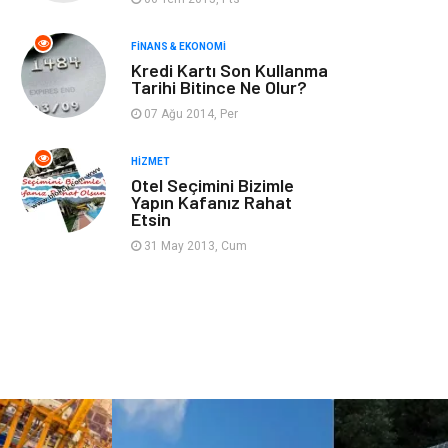
Gençlik & Eğlence
Taşımacılık
FINANS & EKONOMI
Kredi Kartı Son Kullanma
Sigorta
Aksesuar
Tarihi Bitince Ne Olur?
07 Ağu 2014, Per
Mobilya
Astroloji
HIZMET
Bebek Giyim
ağız ve diş sağlığı
Otel Seçimini Bizimle
Yapın Kafanız Rahat
Etsin
Doğal Enerji
Kaynakları
31 May 2013, Cum