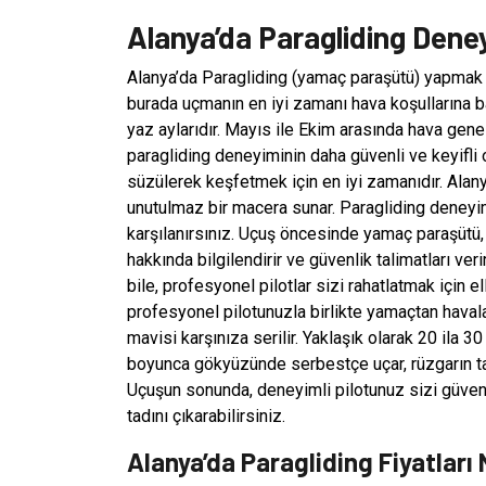
Alanya’da Paragliding Dene
Alanya’da Paragliding (yamaç paraşütü) yapmak 
burada uçmanın en iyi zamanı hava koşullarına b
yaz aylarıdır. Mayıs ile Ekim arasında hava gene
paragliding deneyiminin daha güvenli ve keyifli
süzülerek keşfetmek için en iyi zamanıdır. Alan
unutulmaz bir macera sunar. Paragliding deneyimi
karşılanırsınız. Uçuş öncesinde yamaç paraşütü, k
hakkında bilgilendirir ve güvenlik talimatları ve
bile, profesyonel pilotlar sizi rahatlatmak için e
profesyonel pilotunuzla birlikte yamaçtan havala
mavisi karşınıza serilir. Yaklaşık olarak 20 ila 
boyunca gökyüzünde serbestçe uçar, rüzgarın tad
Uçuşun sonunda, deneyimli pilotunuz sizi güvenli 
tadını çıkarabilirsiniz.
Alanya’da Paragliding Fiyatları