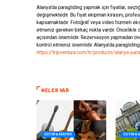
Alanya'da paragliding yapmak için fiyatlar, seç
değişmektedir. Bu fiyat ekipman kirasını, profes
kapsamaktadır. Fotoğraf veya video hizmeti ekstr
etmeniz gereken birkaç nokta vardır. Öncelikle d
açısından önemlidir. Rezervasyon yapmadan önce 
kontrol etmeniz önemlidir. Alanya’da paraglidin
https://tripventura.com/tr/products/alanya-para
NELER VAR
EĞITIM & KARIYER
EĞITIM & 