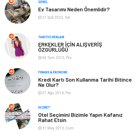
GENEL
Ev Tasarımı Neden Önemlidir?
Anne & Çocuk
Müzik
21 Şub 2023, Sal
Bilgisayar & Yazılım
Keyif & Hobi
TANITICI REKLAM
Tatil
Genel Kültür
ERKEKLER İÇİN ALIŞVERİŞ
ÖZGÜRLÜĞÜ
06 Tem 2015, Pts
Emlak
Finans & Ekonomi
FINANS & EKONOMI
Ev İşleri
Organizasyon
Kredi Kartı Son Kullanma Tarihi Bitince
Ne Olur?
Gençlik & Eğlence
Taşımacılık
07 Ağu 2014, Per
Sigorta
Aksesuar
HIZMET
Otel Seçimini Bizimle Yapın Kafanız
Rahat Etsin
Mobilya
Astroloji
31 May 2013, Cum
Bebek Giyim
ağız ve diş sağlığı