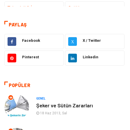
Teknoloji & İnternet
Sağlık
Hizmet
Eğitim & Kariyer
PAYLAŞ
Hukuk
Elektrik Elektronik
Facebook
X / Twitter
X
Güzellik & Bakım
Moda
Pinterest
Linkedin
Sağlıklı Yaşam
Gündem
Giyim
Alışveriş
POPÜLER
Otomotiv
Makine
GENEL
Şeker ve Sütün Zararları
Gıda
Yeme & İçme
18 Haz 2013, Sal
Gayrimenkul
Spor