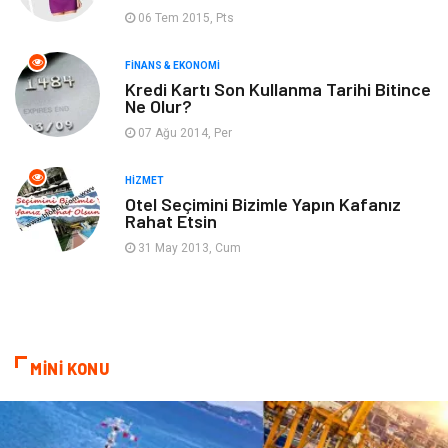
06 Tem 2015, Pts
Emlak
Finans & Ekonomi
FINANS & EKONOMI
Ev İşleri
Organizasyon
Kredi Kartı Son Kullanma Tarihi Bitince
Ne Olur?
Gençlik & Eğlence
Taşımacılık
07 Ağu 2014, Per
Sigorta
Aksesuar
HIZMET
Otel Seçimini Bizimle Yapın Kafanız
Rahat Etsin
Mobilya
Astroloji
31 May 2013, Cum
Bebek Giyim
ağız ve diş sağlığı
Doğal Enerji Kaynakları
MİNİ KONU