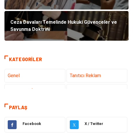
Ceza Davaları Temelinde Hukuki Güvenceler ve
Savunma Doktrini
KATEGORILER
Genel
Tanıtıcı Reklam
Teknoloji & İnternet
Sağlık
Hizmet
Eğitim & Kariyer
PAYLAŞ
Hukuk
Elektrik Elektronik
Facebook
X / Twitter
X