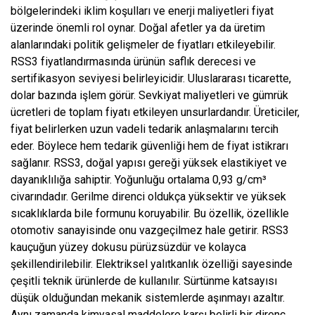
bölgelerindeki iklim koşulları ve enerji maliyetleri fiyat
üzerinde önemli rol oynar. Doğal afetler ya da üretim
alanlarındaki politik gelişmeler de fiyatları etkileyebilir.
RSS3 fiyatlandırmasında ürünün saflık derecesi ve
sertifikasyon seviyesi belirleyicidir. Uluslararası ticarette,
dolar bazında işlem görür. Sevkiyat maliyetleri ve gümrük
ücretleri de toplam fiyatı etkileyen unsurlardandır. Üreticiler,
fiyat belirlerken uzun vadeli tedarik anlaşmalarını tercih
eder. Böylece hem tedarik güvenliği hem de fiyat istikrarı
sağlanır. RSS3, doğal yapısı gereği yüksek elastikiyet ve
dayanıklılığa sahiptir. Yoğunluğu ortalama 0,93 g/cm³
civarındadır. Gerilme direnci oldukça yüksektir ve yüksek
sıcaklıklarda bile formunu koruyabilir. Bu özellik, özellikle
otomotiv sanayisinde onu vazgeçilmez hale getirir. RSS3
kauçuğun yüzey dokusu pürüzsüzdür ve kolayca
şekillendirilebilir. Elektriksel yalıtkanlık özelliği sayesinde
çeşitli teknik ürünlerde de kullanılır. Sürtünme katsayısı
düşük olduğundan mekanik sistemlerde aşınmayı azaltır.
Aynı zamanda kimyasal maddelere karşı belirli bir direnç