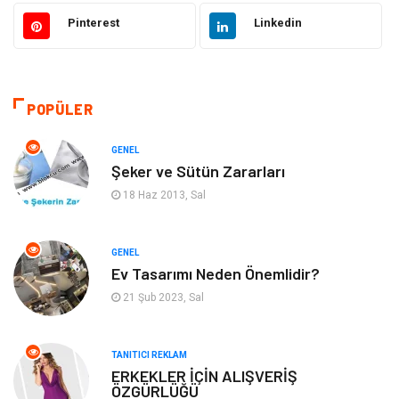
Güzellik & Bakım
Moda
Pinterest
Linkedin
Sağlıklı Yaşam
Gündem
Giyim
Alışveriş
POPÜLER
Otomotiv
Makine
GENEL
Şeker ve Sütün Zararları
Gıda
Yeme & İçme
18 Haz 2013, Sal
Gayrimenkul
Spor
GENEL
Ev Tasarımı Neden Önemlidir?
Anne & Çocuk
Müzik
21 Şub 2023, Sal
Bilgisayar & Yazılım
Keyif & Hobi
TANITICI REKLAM
Tatil
Genel Kültür
ERKEKLER İÇİN ALIŞVERİŞ
ÖZGÜRLÜĞÜ