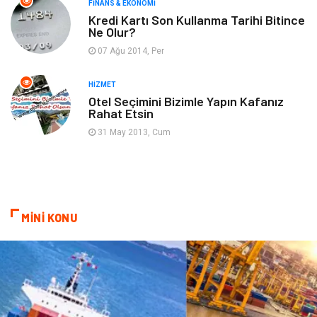
FINANS & EKONOMI
Ev İşleri
Organizasyon
Kredi Kartı Son Kullanma Tarihi Bitince
Ne Olur?
Gençlik & Eğlence
Taşımacılık
07 Ağu 2014, Per
Sigorta
Aksesuar
HIZMET
Otel Seçimini Bizimle Yapın Kafanız
Rahat Etsin
Mobilya
Astroloji
31 May 2013, Cum
Bebek Giyim
ağız ve diş sağlığı
Doğal Enerji Kaynakları
MİNİ KONU