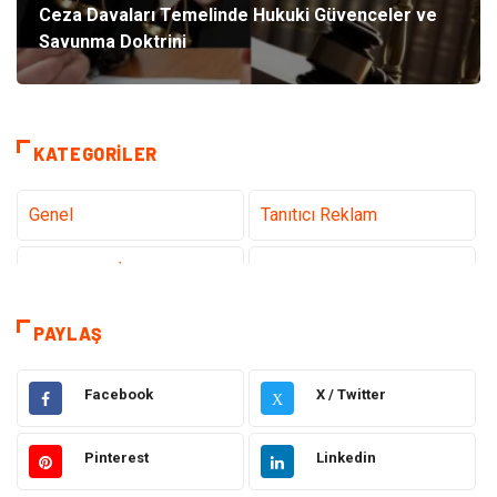
Ceza Davaları Temelinde Hukuki Güvenceler ve
Savunma Doktrini
KATEGORILER
Genel
Tanıtıcı Reklam
Teknoloji & İnternet
Sağlık
Hizmet
Eğitim & Kariyer
PAYLAŞ
Hukuk
Elektrik Elektronik
Facebook
X / Twitter
X
Güzellik & Bakım
Moda
Pinterest
Linkedin