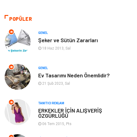
Sağlıklı Yaşam
Gündem
Giyim
Alışveriş
POPÜLER
Otomotiv
Makine
GENEL
Şeker ve Sütün Zararları
Gıda
Yeme & İçme
18 Haz 2013, Sal
Gayrimenkul
Spor
GENEL
Ev Tasarımı Neden Önemlidir?
Anne & Çocuk
Müzik
21 Şub 2023, Sal
Bilgisayar & Yazılım
Keyif & Hobi
TANITICI REKLAM
Tatil
Genel Kültür
ERKEKLER İÇİN ALIŞVERİŞ
ÖZGÜRLÜĞÜ
06 Tem 2015, Pts
Emlak
Finans & Ekonomi