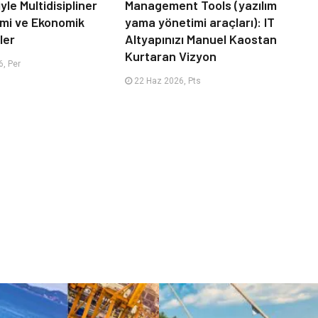
le Multidisipliner
Management Tools (yazılım
timi ve Ekonomik
yama yönetimi araçları): IT
ler
Altyapınızı Manuel Kaostan
Kurtaran Vizyon
, Per
22 Haz 2026, Pts