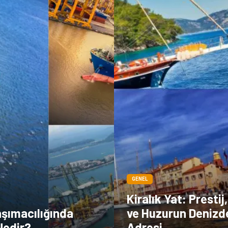
GENEL
Kiralık Yat: Presti
aşımacılığında
ve Huzurun Denizd
Nedir?
Adresi