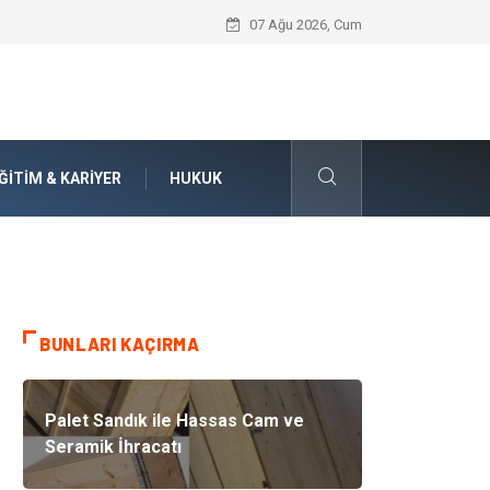
İnternetten Kıyafet Alırken Beden Seçi
07 Ağu 2026, Cum
ĞITIM & KARIYER
HUKUK
BUNLARI KAÇIRMA
Palet Sandık ile Hassas Cam ve
Seramik İhracatı