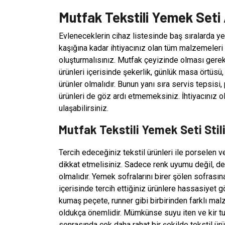
Mutfak Tekstili Yemek Seti 
Evleneceklerin cihaz listesinde baş sıralarda y
kaşığına kadar ihtiyacınız olan tüm malzemeleri a
oluşturmalısınız. Mutfak çeyizinde olması gerek
ürünleri içerisinde şekerlik, günlük masa örtüsü,
ürünler olmalıdır. Bunun yanı sıra servis tepsisi,
ürünleri de göz ardı etmemeksiniz. İhtiyacınız 
ulaşabilirsiniz.
Mutfak Tekstili Yemek Seti Stili
Tercih edeceğiniz tekstil ürünleri ile porselen
dikkat etmelisiniz. Sadece renk uyumu değil, d
olmalıdır. Yemek sofralarını birer şölen sofrası
içerisinde tercih ettiğiniz ürünlere hassasiyet 
kumaş peçete, runner gibi birbirinden farklı m
oldukça önemlidir. Mümkünse suyu iten ve kir t
sonrasında çok daha rahat bir şekilde tekstil ürü