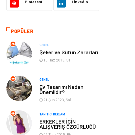
Pinterest
Linkedin
Otomotiv
Makine
Gıda
Yeme & İçme
POPÜLER
Gayrimenkul
Spor
GENEL
Şeker ve Sütün Zararları
Anne & Çocuk
Müzik
18 Haz 2013, Sal
Bilgisayar &
Keyif & Hobi
Yazılım
GENEL
Ev Tasarımı Neden
Önemlidir?
Tatil
Genel Kültür
21 Şub 2023, Sal
Emlak
Finans & Ekonomi
TANITICI REKLAM
ERKEKLER İÇİN
Ev İşleri
Organizasyon
ALIŞVERİŞ ÖZGÜRLÜĞÜ
06 Tem 2015, Pts