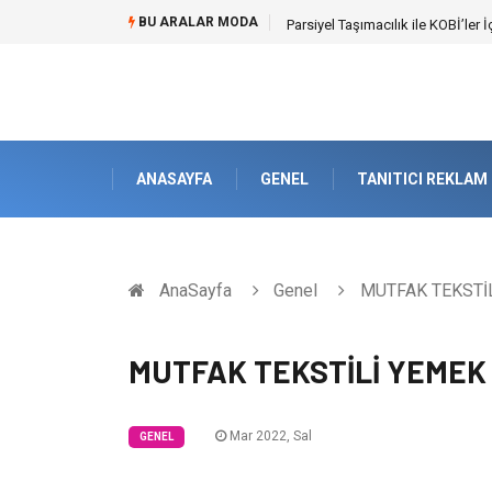
BU ARALAR MODA
Br544 ile Lastik ve Plastik Mod
ANASAYFA
GENEL
TANITICI REKLAM
AnaSayfa
Genel
MUTFAK TEKSTİL
MUTFAK TEKSTİLİ YEMEK 
Mar 2022, Sal
GENEL