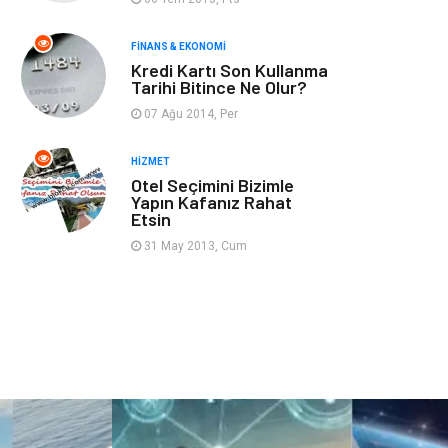
Gençlik & Eğlence
Taşımacılık
FINANS & EKONOMI
Kredi Kartı Son Kullanma
Sigorta
Aksesuar
Tarihi Bitince Ne Olur?
07 Ağu 2014, Per
Mobilya
Astroloji
HIZMET
Bebek Giyim
ağız ve diş sağlığı
Otel Seçimini Bizimle
Yapın Kafanız Rahat
Etsin
Doğal Enerji
Kaynakları
31 May 2013, Cum