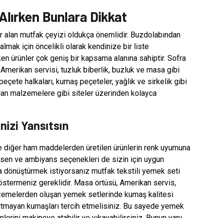
Alırken Bunlara Dikkat
er alan mutfak çeyizi oldukça önemlidir. Buzdolabından
lmak için öncelikli olarak kendinize bir liste
en ürünler çok geniş bir kapsama alanına sahiptir. Sofra
 Amerikan servisi, tuzluk biberlik, buzluk ve masa gibi
 peçete halkaları, kumaş peçeteler, yağlık ve sirkelik gibi
olan malzemelere gibi siteler üzerinden kolayca
nizi Yansıtsın
 ve diğer ham maddelerden üretilen ürünlerin renk uyumuna
esen ve ambiyans seçenekleri de sizin için uygun
na dönüştürmek istiyorsanız mutfak tekstili yemek seti
göstermeniz gereklidir. Masa örtüsü, Amerikan servis,
alzemelerden oluşan yemek setlerinde kumaş kalitesi
utmayan kumaşları tercih etmelisiniz. Bu sayede yemek
nlerini makineye atabilir ve yıkayabilirsiniz. Bunun yanı