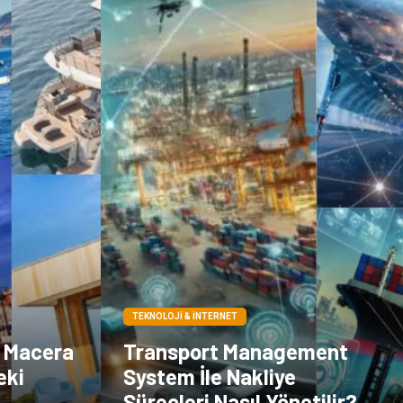
TEKNOLOJI & İNTERNET
j, Macera
Transport Management
eki
System İle Nakliye
Süreçleri Nasıl Yönetilir?