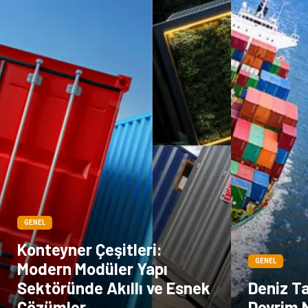
GENEL
Konteyner Çeşitleri:
GENEL
Modern Modüler Yapı
Sektöründe Akıllı ve Esnek
Deniz T
Çözümler
Devrim 