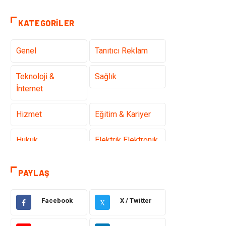
KATEGORILER
Genel
Tanıtıcı Reklam
Teknoloji &
Sağlık
İnternet
Hizmet
Eğitim & Kariyer
Hukuk
Elektrik Elektronik
Güzellik & Bakım
Moda
PAYLAŞ
Sağlıklı Yaşam
Gündem
Facebook
X / Twitter
X
Giyim
Alışveriş