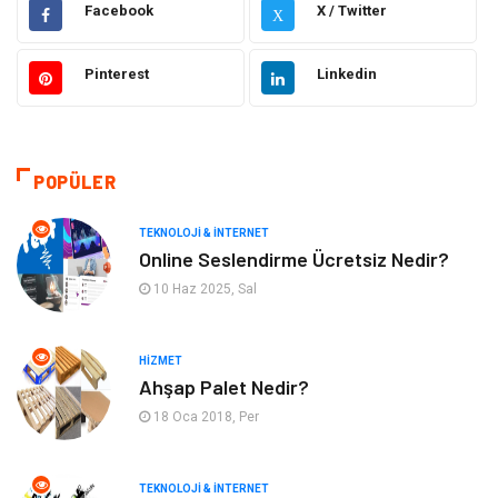
Facebook
X / Twitter
X
Hukuk
Elektrik Elektronik
Pinterest
Linkedin
Güzellik & Bakım
Moda
Sağlıklı Yaşam
Gündem
POPÜLER
Giyim
Alışveriş
TEKNOLOJI & İNTERNET
Otomotiv
Makine
Online Seslendirme Ücretsiz Nedir?
10 Haz 2025, Sal
Gıda
Yeme & İçme
HIZMET
Gayrimenkul
Spor
Ahşap Palet Nedir?
18 Oca 2018, Per
Anne & Çocuk
Müzik
Bilgisayar & Yazılım
Keyif & Hobi
TEKNOLOJI & İNTERNET