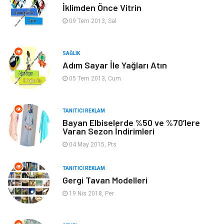
İklimden Önce Vitrin
Tatil
Genel Kültür
09 Tem 2013, Sal
Emlak
Finans & Ekonomi
SAĞLIK
Adım Sayar İle Yağları Atın
Ev İşleri
Organizasyon
05 Tem 2013, Cum
Gençlik & Eğlence
Taşımacılık
TANITICI REKLAM
Sigorta
Aksesuar
Bayan Elbiselerde %50 ve %70’lere
Varan Sezon İndirimleri
Mobilya
Astroloji
04 May 2015, Pts
Bebek Giyim
ağız ve diş sağlığı
TANITICI REKLAM
Gergi Tavan Modelleri
19 Nis 2018, Per
Doğal Enerji Kaynakları