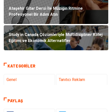
Ataşehir Gitar Dersi İle Müziğin Ritmine
Profesyonel Bir Adım Atın
Study in Canada Çözümleriyle Multidisipliner Kolej
Eğitimi ve Ekonomik Alternatifler
KATEGORILER
Genel
Tanıtıcı Reklam
Teknoloji & İnternet
Sağlık
PAYLAŞ
Hizmet
Eğitim & Kariyer