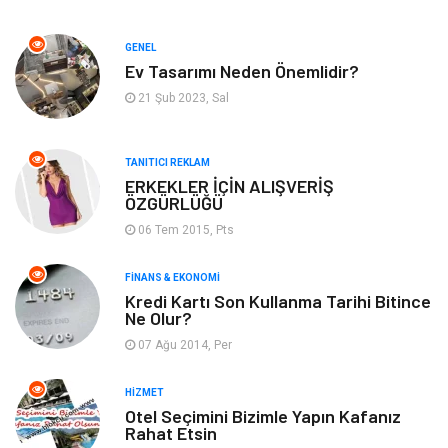
Gayrimenkul
Spor
GENEL
Ev Tasarımı Neden Önemlidir?
Anne & Çocuk
Müzik
21 Şub 2023, Sal
Bilgisayar & Yazılım
Keyif & Hobi
TANITICI REKLAM
Tatil
Genel Kültür
ERKEKLER İÇİN ALIŞVERİŞ
ÖZGÜRLÜĞÜ
06 Tem 2015, Pts
Emlak
Finans & Ekonomi
FINANS & EKONOMI
Ev İşleri
Organizasyon
Kredi Kartı Son Kullanma Tarihi Bitince
Ne Olur?
Gençlik & Eğlence
Taşımacılık
07 Ağu 2014, Per
Sigorta
Aksesuar
HIZMET
Otel Seçimini Bizimle Yapın Kafanız
Rahat Etsin
Mobilya
Astroloji